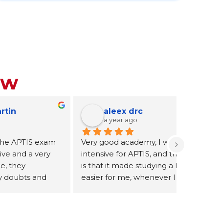
ow
aleex drc
dani
a year ago
a year
am 
Very good academy, I was in an 
A fast and e
 
intensive for APTIS, and the truth 
both Claudia
is that it made studying a lot 
machine to 
easier for me, whenever I 
dizziness an
ng 
needed it, they answered my 
attentive to 
doubts, and the truth is that it 
continue wi
deserves a 10, it is the best 
doubt