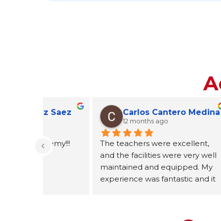
A
z Saez
Carlos Cantero Medina
12 months ago
a
emy!!! 
The teachers were excellent, 
From d
and the facilities were very well 
was ve
maintained and equipped. My 
profess
experience was fantastic and it 
incredib
was a great help in obtaining 
approa
the qualification I needed.
teachin
answer 