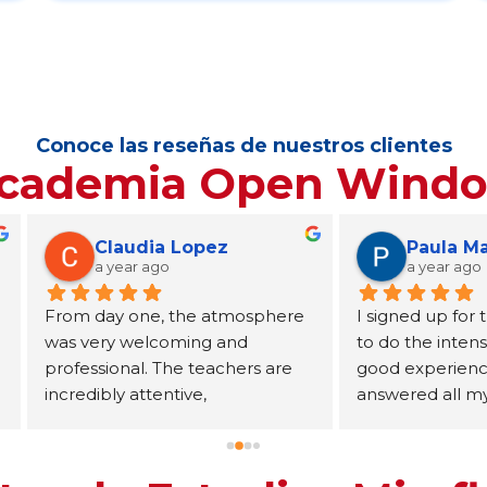
Conoce las reseñas de nuestros clientes
cademia Open Wind
Claudia Lopez
Paula Martin
 year ago
a year ago
ay one, the atmosphere 
I signed up for the APTIS ex
ry welcoming and 
to do the intensive and a very
ional. The teachers are 
good experience, they 
ly attentive, 
answered all my doubts and 
chable, passionate about 
explained very well, everythi
g, and always willing to 
was understood perfectly
any questions. An 