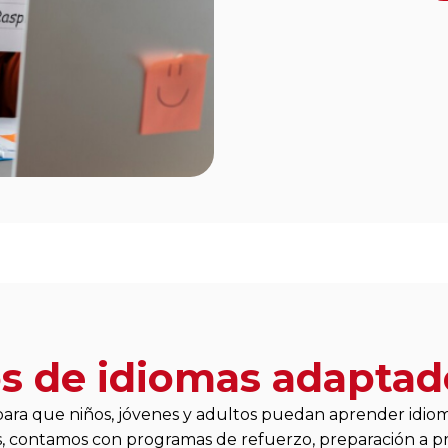
s de idiomas adaptado
ara que niños, jóvenes y adultos puedan aprender idiom
, contamos con programas de refuerzo, preparación a p